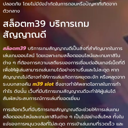
ปลอดภัย โดยไม่มีข้อจำกัดในการถอนหรือปัญหาที่เกิดจาก
ตัวกลาง
สล็อตm39 บริการเกม
สัญญาณดี
สล็อตm39
บริการเกมสัญญาณดีเป็นสิ่งที่สำคัญมากในการ
เล่นเกมออนไลน์ โดยเฉพาะเกมสล็อตออนไลน์และเกมคาสิโน
ต่าง ๆ ที่ต้องการความเสถียรของการเชื่อมต่ออินเทอร์เน็ตที่ดี
เพื่อให้ผู้เล่นสามารถเล่นเกมได้อย่างราบรื่นและไม่สะดุด หาก
สัญญาณไม่ดีอาจทำให้การเล่นเกิดการหยุดชะงัก หรือหลุดจาก
ระบบกลางคัน
m39 slot
ซึ่งอาจทำให้พลาดโอกาสในการทำ
กำไร ดังนั้น เว็บที่มีบริการเกมสัญญาณดีจะทำให้ผู้เล่นได้
สัมผัสประสบการณ์การเล่นที่ยอดเยี่ยม
การเลือกเว็บที่มีบริการเกมสัญญาณดีจะช่วยให้การเล่นเกม
สล็อตออนไลน์และเกมคาสิโนต่าง ๆ เป็นไปอย่างลื่นไหล ทั้งใน
แง่ของการหมุนวงล้อที่ไม่สะดุด การเข้าเล่นเกมที่รวดเร็ว และ